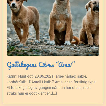
Gullskogens Citrus “Amai”
Kjønn: HunFødt: 20.06.2021Farge/hårlag: sable,
korthårKull: 1DAntall i kull: 7 Amai er en forsiktig type.
Et forsiktig steg av gangen når hun har utetid, men
straks hun er godt kjent er…[...]