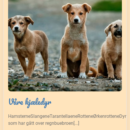
Våre kjæledyr
HamsterneSlangeneTarantellaeneRotteneØrkenrotteneDyr
som har gått over regnbuebroen[...]