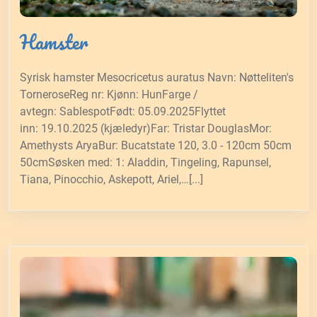
Hamster
Syrisk hamster Mesocricetus auratus Navn: Nøtteliten's
TorneroseReg nr: Kjønn: HunFarge /
avtegn: SablespotFødt: 05.09.2025Flyttet
inn: 19.10.2025 (kjæledyr)Far: Tristar DouglasMor:
Amethysts AryaBur: Bucatstate 120, 3.0 - 120cm 50cm
50cmSøsken med: 1: Aladdin, Tingeling, Rapunsel,
Tiana, Pinocchio, Askepott, Ariel,…[...]