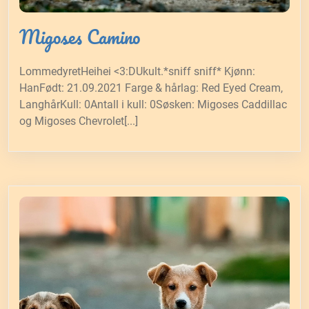
Migoses Camino
LommedyretHeihei <3:DUkult.*sniff sniff* Kjønn:
HanFødt: 21.09.2021 Farge & hårlag: Red Eyed Cream,
LanghårKull: 0Antall i kull: 0Søsken: Migoses Caddillac
og Migoses Chevrolet[...]