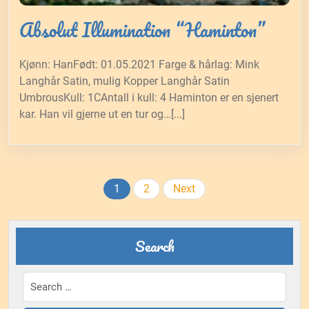
Absolut Illumination “Haminton”
Kjønn: HanFødt: 01.05.2021 Farge & hårlag: Mink
Langhår Satin, mulig Kopper Langhår Satin
UmbrousKull: 1CAntall i kull: 4 Haminton er en sjenert
kar. Han vil gjerne ut en tur og…[...]
Posts
1
2
Next
pagination
Search