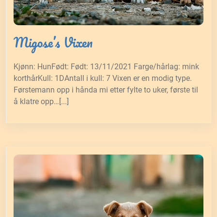
Migose’s Vixen
Kjønn: HunFødt: Født: 13/11/2021 Farge/hårlag: mink
korthårKull: 1DAntall i kull: 7 Vixen er en modig type.
Førstemann opp i hånda mi etter fylte to uker, første til
å klatre opp…[...]