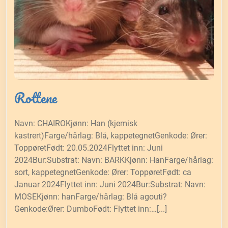
Rottene
Navn: CHAIROKjønn: Han (kjemisk
kastrert)Farge/hårlag: Blå, kappetegnetGenkode: Ører:
ToppøretFødt: 20.05.2024Flyttet inn: Juni
2024Bur:Substrat: Navn: BARKKjønn: HanFarge/hårlag:
sort, kappetegnetGenkode: Ører: ToppøretFødt: ca
Januar 2024Flyttet inn: Juni 2024Bur:Substrat: Navn:
MOSEKjønn: hanFarge/hårlag: Blå agouti?
Genkode:Ører: DumboFødt: Flyttet inn:…[...]