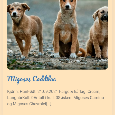
Migoses Caddilac
Kjønn: HanFødt: 21.09.2021 Farge & hårlag: Cream,
LanghårKull: 0Antall i kull: 0Søsken: Migoses Camino
og Migoses Chevrolet[...]