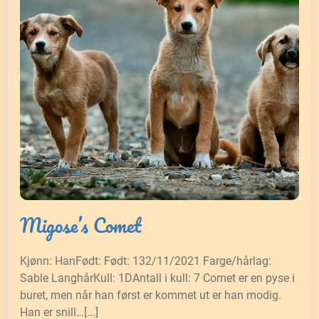
Migose’s Comet
Kjønn: HanFødt: Født: 132/11/2021 Farge/hårlag:
Sable LanghårKull: 1DAntall i kull: 7 Comet er en pyse i
buret, men når han først er kommet ut er han modig.
Han er snill…[...]