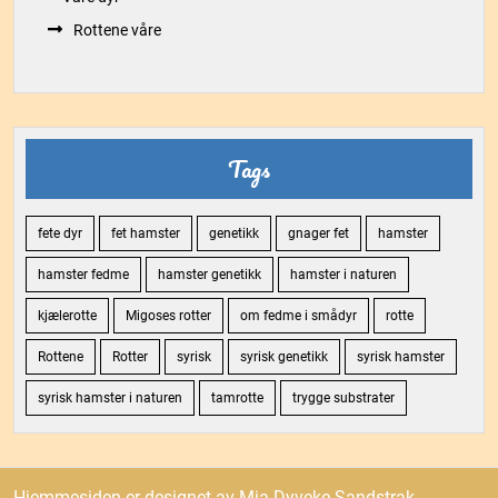
Rottene våre
Tags
fete dyr
fet hamster
genetikk
gnager fet
hamster
hamster fedme
hamster genetikk
hamster i naturen
kjælerotte
Migoses rotter
om fedme i smådyr
rotte
Rottene
Rotter
syrisk
syrisk genetikk
syrisk hamster
syrisk hamster i naturen
tamrotte
trygge substrater
Hjemmesiden er designet av Mia-Dyveke Sandstrak