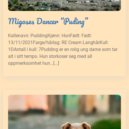
Migoses Dancer “Puding”
Kallenavn: PuddingKjønn: HunFødt: Født:
13/11/2021Farge/hårlag: RE Cream LanghårKull:
1DAntall i kull: 7Pudding er en rolig ung dame som tar
alt i sitt tempo. Hun storkoser seg med all
oppmerksomhet hun…[...]