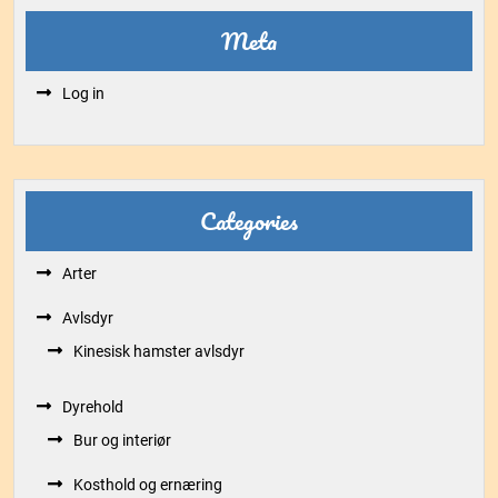
Meta
Log in
Categories
Arter
Avlsdyr
Kinesisk hamster avlsdyr
Dyrehold
Bur og interiør
Kosthold og ernæring