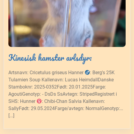
Kinesisk hamster avlsdyr:
Artsnavn: Cricetulus griseus Hanner
: Berg's 25K
Tulamien Soup Kallenavn: Lucas HeimdallDanske
Stamboknr: 2025-0352Født: 20.01.2025Farge:
AgoutiGenotyp: - DsDs SsAvtegn: StripedRegistrert i
SHS: Hunner
: Chibi-Chan Salvia Kallenavn:
SallyFødt: 29.05.2024Farge/avtegn: NormalGenotyp:…
[...]