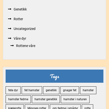
Genetikk
Rotter
Uncategorized
Våre dyr
Rottene våre
Tags
fete dyr
fet hamster
genetikk
gnager fet
hamster
hamster fedme
hamster genetikk
hamster i naturen
kjælerotte
Migoses rotter
om fedme i smådyr
rotte