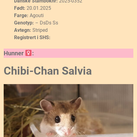
Danske Stamboknr:
2025-0352
Født:
20.01.2025
Farge:
Agouti
Genotyp:
– DsDs Ss
Avtegn:
Striped
Registrert i SHS:
Hunner
:
Chibi-Chan Salvia