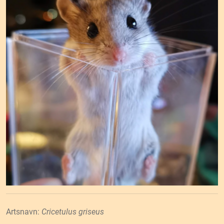
Artsnavn:
Cricetulus griseus