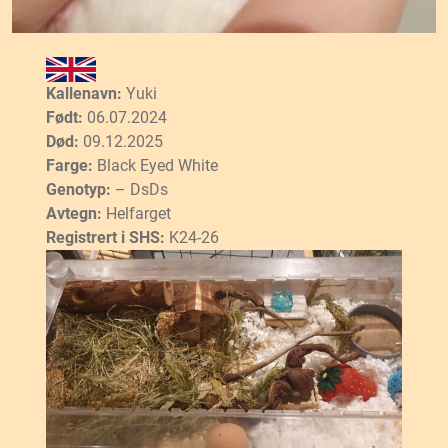
Kallenavn:
Yuki
Født:
06.07.2024
Død:
09.12.2025
Farge:
Black Eyed White
Genotyp:
– DsDs
Avtegn:
Helfarget
Registrert i SHS:
K24-26