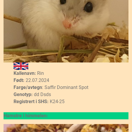
Kallenavn:
Rin
Født:
22.07.2024
Farge/avtegn
: Saffir Dominant Spot
Genotyp:
dd Dsds
Registrert i SHS:
K24-25
Hamstre i himmelen: