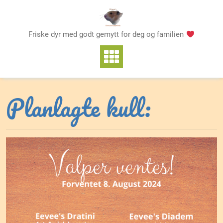
Skip
to
content
Friske dyr med godt gemytt for deg og familien
Planlagte kull: