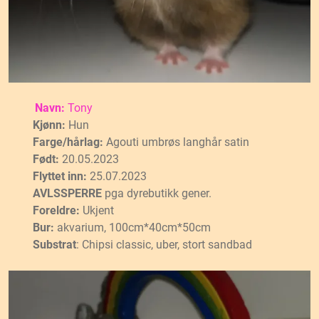
Navn:
Tony
Kjønn:
Hun
Farge/hårlag:
Agouti umbrøs langhår satin
Født:
20.05.2023
Flyttet inn:
25.07.2023
AVLSSPERRE
pga dyrebutikk gener.
Foreldre:
Ukjent
Bur:
akvarium, 100cm*40cm*50cm
Substrat
: Chipsi classic, uber, stort sandbad