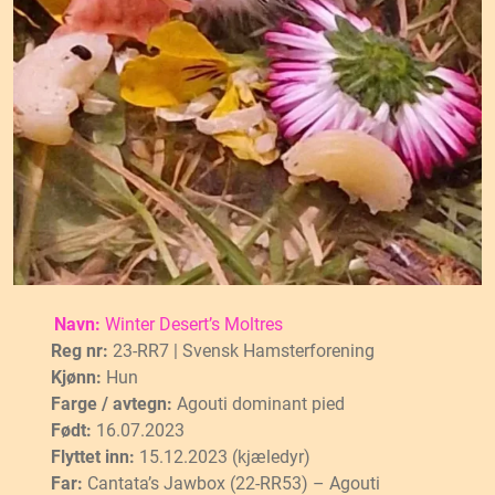
Navn:
Winter Desert’s Moltres
Reg nr:
23-RR7 | Svensk Hamsterforening
Kjønn:
Hun
Farge / avtegn:
Agouti dominant pied
Født:
16.07.2023
Flyttet inn:
15.12.2023 (kjæledyr)
Far:
Cantata’s Jawbox (22-RR53) – Agouti