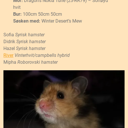
Mor:
Dragon’s Nokia Tune (23-RR79) – Sortøyd
hvit
Bur:
100cm 50cm 50cm
Søsken med:
Winter Desert’s Mew
Sofia
Syrisk hamster
Didrik
Syrisk hamster
Hazel
Syrisk hamster
River
Vinterhvit/campbells hybrid
Mipha
Roborovski hamster