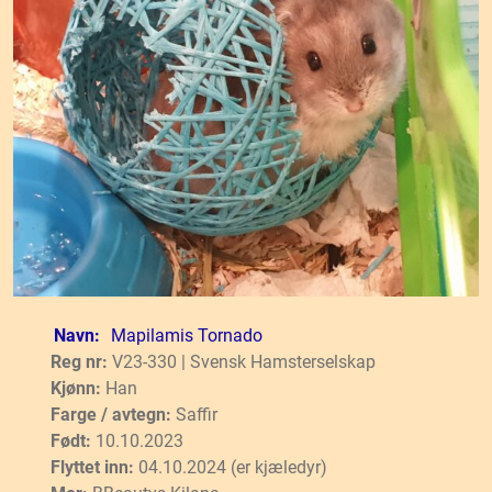
Navn:
Mapilamis Tornado
Reg nr:
V23-330 | Svensk Hamsterselskap
Kjønn:
Han
Farge / avtegn:
Saffir
Født:
10.10.2023
Flyttet inn:
04.10.2024 (er kjæledyr)