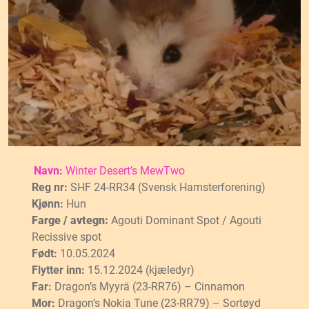
Navn:
Winter Desert’s MewTwo
Reg nr:
SHF 24-RR34 (Svensk Hamsterforening)
Kjønn:
Hun
Farge / avtegn:
Agouti Dominant Spot / Agouti
Recissive spot
Født:
10.05.2024
Flytter inn:
15.12.2024 (kjæledyr)
Far:
Dragon’s Myyrä (23-RR76) – Cinnamon
Mor:
Dragon’s Nokia Tune (23-RR79) – Sortøyd