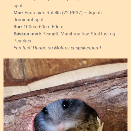
spot
Mor:
Fantasia’s Rotella (22-RR37) – Agouti
dominant spot
Bur:
100cm 60cm 60cm
Søsken med:
Peanøtt, Marshmallow, StarDust og
Peaches
Fun fact! Haribo og Moltres er søskenbarn!