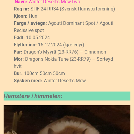
Navn:
Winter Desert’s MewTwo
Reg nr:
SHF 24-RR34 (Svensk Hamsterforening)
Kjønn:
Hun
Farge / avtegn:
Agouti Dominant Spot / Agouti
Recissive spot
Født:
10.05.2024
Flytter inn:
15.12.2024 (kjæledyr)
Far:
Dragon’s Myyrä (23-RR76) – Cinnamon
Mor:
Dragon’s Nokia Tune (23-RR79) – Sortøyd
hvit
Bur:
100cm 50cm 50cm
Søsken med:
Winter Desert’s Mew
Hamstere i himmelen: