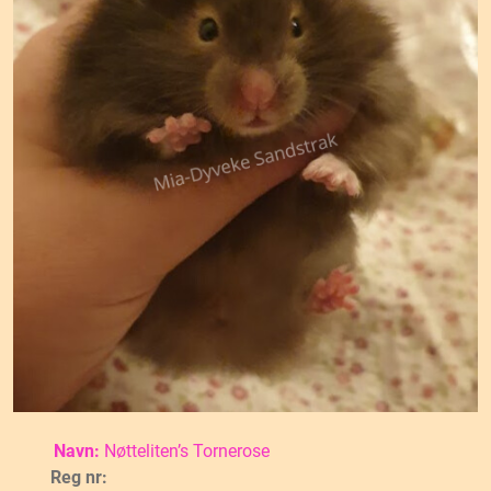
Navn:
Nøtteliten’s Tornerose
Reg nr: