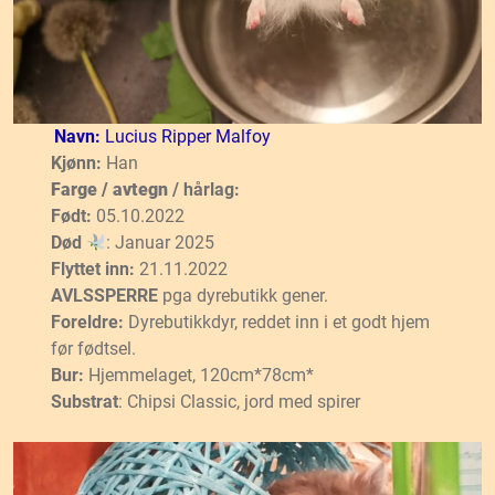
Navn:
Lucius Ripper Malfoy
Kjønn:
Han
Farge / avtegn
/ hårlag:
Født:
05.10.2022
Død
: Januar 2025
Flyttet inn:
21.11.2022
AVLSSPERRE
pga dyrebutikk gener.
Foreldre:
Dyrebutikkdyr, reddet inn i et godt hjem
før fødtsel.
Bur:
Hjemmelaget, 120cm*78cm*
Substrat
: Chipsi Classic, jord med spirer