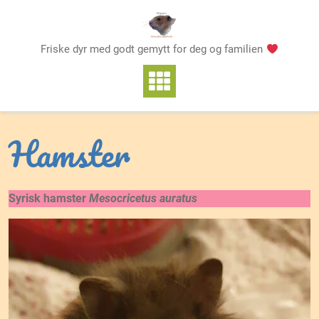
Skip
to
content
Friske dyr med godt gemytt for deg og familien
Hamster
Syrisk hamster
Mesocricetus auratus