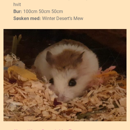
hvit
Bur:
100cm 50cm 50cm
Søsken med:
Winter Desert’s Mew