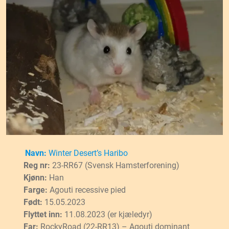
Navn:
Winter Desert’s
Haribo
Reg nr:
23-RR67 (Svensk Hamsterforening)
Kjønn:
Han
Farge:
Agouti recessive pied
Født:
15.05.2023
Flyttet inn:
11.08.2023 (er kjæledyr)
Far:
RockyRoad (22-RR13) – Agouti dominant