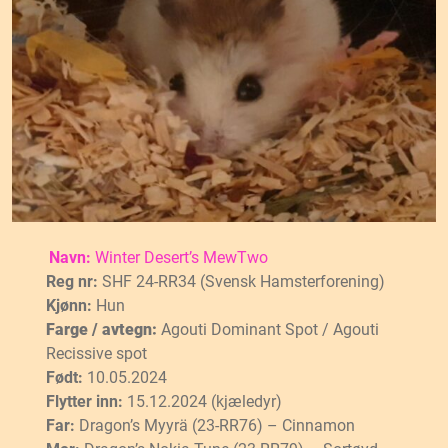
Navn:
Winter Desert’s MewTwo
Reg nr:
SHF 24-RR34 (Svensk Hamsterforening)
Kjønn:
Hun
Farge / avtegn:
Agouti Dominant Spot / Agouti
Recissive spot
Født:
10.05.2024
Flytter inn:
15.12.2024 (kjæledyr)
Far:
Dragon’s Myyrä (23-RR76) – Cinnamon