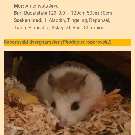
Mor:
Amethysts Arya
Bur:
Bucatstate 120, 3.0 – 120cm 50cm 50cm
Søsken med:
1: Aladdin, Tingeling, Rapunsel,
Tiana, Pinocchio, Askepott, Ariel, Charming,
Roborovski dverghamster
(Phodopus roborovskii)