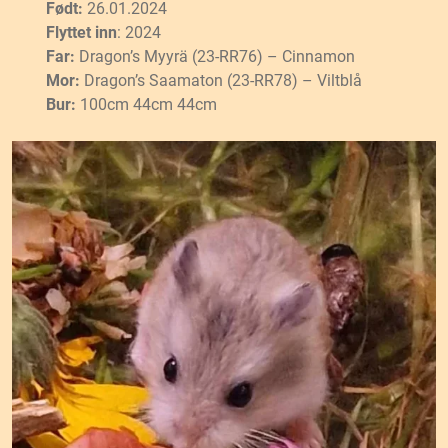
Født:
26.01.2024
Flyttet inn
: 2024
Far:
Dragon’s Myyrä (23-RR76) – Cinnamon
Mor:
Dragon’s Saamaton (23-RR78) – Viltblå
Bur:
100cm 44cm 44cm