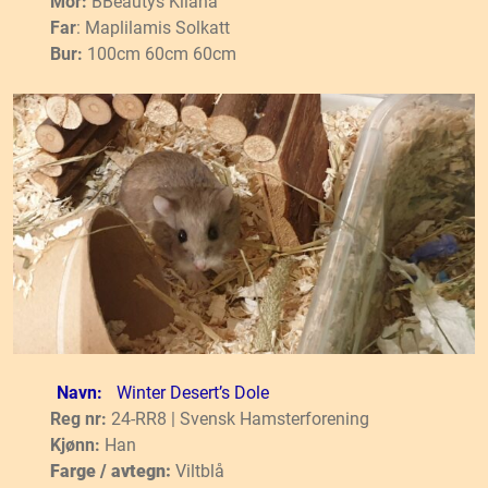
Mor:
BBeautys Kilana
Far
: Maplilamis Solkatt
Bur:
100cm 60cm 60cm
Navn:
Winter Desert’s Dole
Reg nr:
24-RR8 | Svensk Hamsterforening
Kjønn:
Han
Farge / avtegn:
Viltblå