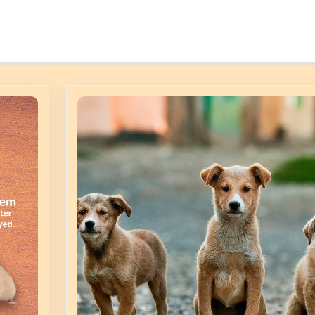
Om Oss
Syrisk Hamster
Kinesisk Hamster
Nyheter
Informasjon
Sosiale Media
Adoptèr!
Linker