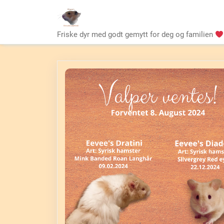
Skip
to
content
Friske dyr med godt gemytt for deg og familien