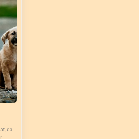
tat, da
r