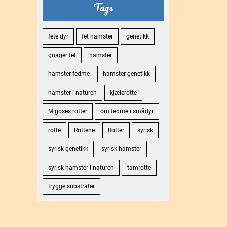
Tags
fete dyr
fet hamster
genetikk
gnager fet
hamster
hamster fedme
hamster genetikk
hamster i naturen
kjælerotte
Migoses rotter
om fedme i smådyr
rotte
Rottene
Rotter
syrisk
syrisk genetikk
syrisk hamster
syrisk hamster i naturen
tamrotte
trygge substrater