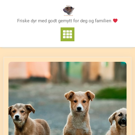
Skip
to
content
Friske dyr med godt gemytt for deg og familien