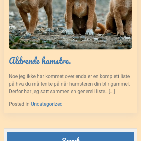
Aldrende hamstre.
Noe jeg ikke har kommet over enda er en komplett liste
på hva du må tenke på når hamsteren din blir gammel.
Derfor har jeg satt sammen en generell liste…[...]
Posted in
Uncategorized
Search