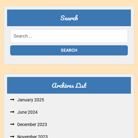
Search
Archives List
January 2025
June 2024
December 2023
November 2023