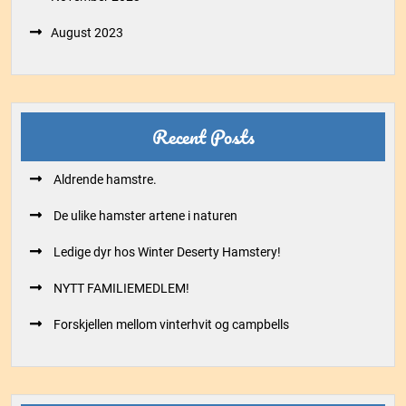
August 2023
Recent Posts
Aldrende hamstre.
De ulike hamster artene i naturen
Ledige dyr hos Winter Deserty Hamstery!
NYTT FAMILIEMEDLEM!
Forskjellen mellom vinterhvit og campbells