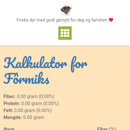
Skip
to
content
Friske dyr med godt gemytt for deg og familien
Kalkulator for
Fôrmiks
Fiber
0.00 gram (0.00%)
Protein
0.00 gram (0.00%)
Fett
0.00 gram (0.00%)
Mengde
0.00 gram
Navn
Fiber (%)