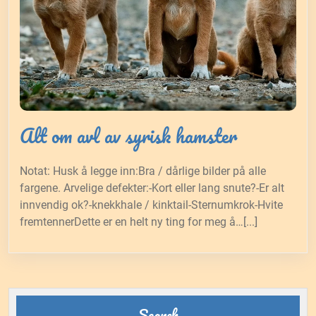
Alt om avl av syrisk hamster
Notat: Husk å legge inn:Bra / dårlige bilder på alle
fargene. Arvelige defekter:-Kort eller lang snute?-Er alt
innvendig ok?-knekkhale / kinktail-Sternumkrok-Hvite
fremtennerDette er en helt ny ting for meg å…[...]
Search