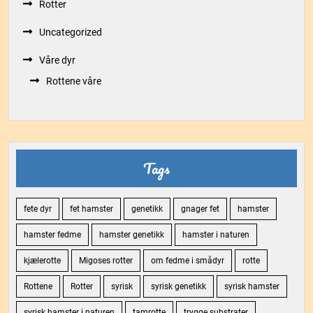
Rotter
Uncategorized
Våre dyr
Rottene våre
Tags
fete dyr
fet hamster
genetikk
gnager fet
hamster
hamster fedme
hamster genetikk
hamster i naturen
kjælerotte
Migoses rotter
om fedme i smådyr
rotte
Rottene
Rotter
syrisk
syrisk genetikk
syrisk hamster
syrisk hamster i naturen
tamrotte
trygge substrater