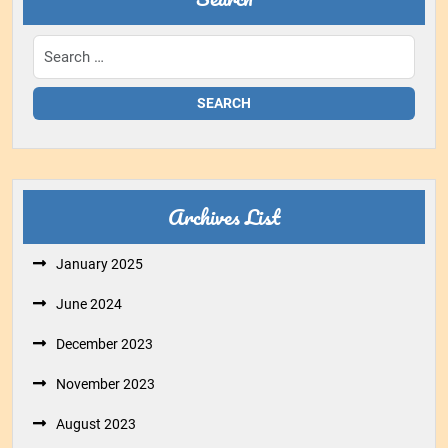
Archives List
January 2025
June 2024
December 2023
November 2023
August 2023