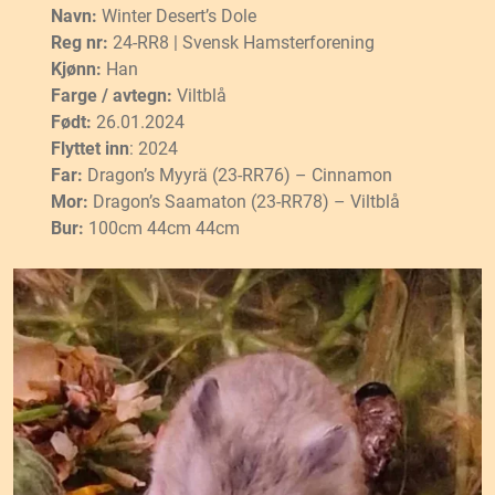
Navn:
Winter Desert’s Dole
Reg nr:
24-RR8 | Svensk Hamsterforening
Kjønn:
Han
Farge / avtegn:
Viltblå
Født:
26.01.2024
Flyttet inn
: 2024
Far:
Dragon’s Myyrä (23-RR76) – Cinnamon
Mor:
Dragon’s Saamaton (23-RR78) – Viltblå
Bur:
100cm 44cm 44cm