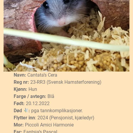
Navn:
Cantata’s Cera
Reg nr:
23-RR3 (Svensk Hamsterforening)
Kjønn:
Hun
Farge / avtegn:
Blå
Født:
20.12.2022
Død
:
pga tannkomplikasjoner.
Flytter inn
: 2024 (Pensjonist, kjæledyr)
Mor:
Piccoli Amici Harmonie
Far:
Fantsia’s Pascal