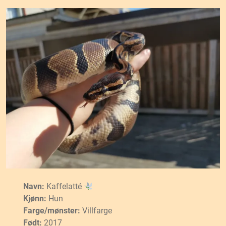
Navn:
Kaffelatté
Kjønn:
Hun
Farge/mønster:
Villfarge
Født:
2017