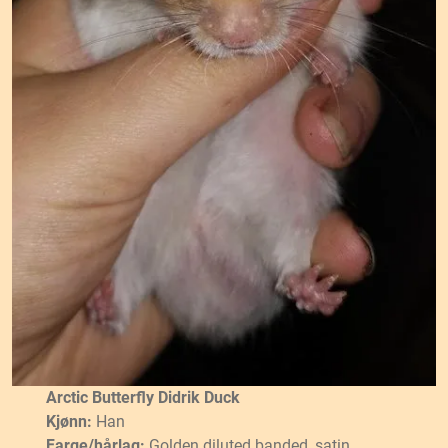
Arctic Butterfly Didrik Duck
Kjønn:
Han
Farge/hårlag:
Golden diluted banded, satin,