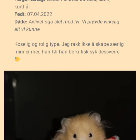
korthår
Født:
07.04.2022
Døde:
Avlivet pga slet med lvi
.
Vi
prøvde virkelig
alt vi kunne.
Koselig og rolig type. Jeg rakk ikke å skape særlig
minner med han før han be kritisk syk dessverre