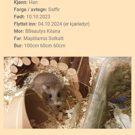
Kjønn:
Han
Farge / avtegn:
Saffir
Født:
10.10.2023
Flyttet inn:
04.10.2024 (er kjæledyr)
Mor:
BBeautys Kilana
Far
: Maplilamis Solkatt
Bur:
100cm 60cm 60cm