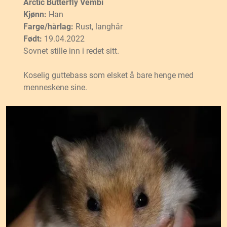
Arctic Butterfly Vembi
Kjønn:
Han
Farge/hårlag:
Rust, langhår
Født:
19.04.2022
Sovnet stille inn i redet sitt.
Koselig guttebass som elsket å bare henge med
menneskene sine.