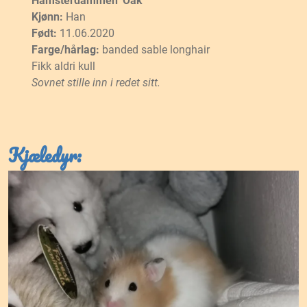
Hamsterdammen’ Oak
Kjønn:
Han
Født:
11.06.2020
Farge/hårlag:
banded sable longhair
Fikk aldri kull
Sovnet stille inn i redet sitt.
Kjæledyr: