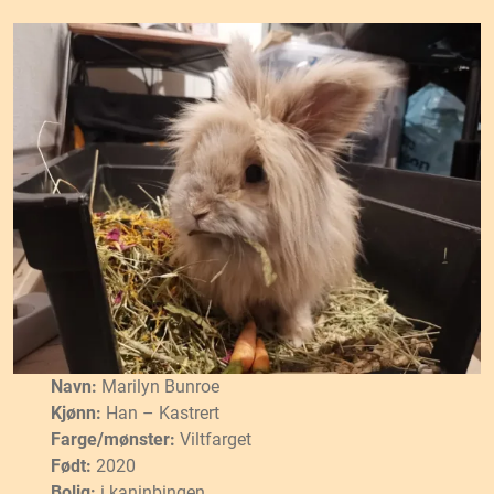
Navn:
Marilyn Bunroe
Kjønn:
Han – Kastrert
Farge/mønster:
Viltfarget
Født:
2020
Bolig:
i kaninbingen