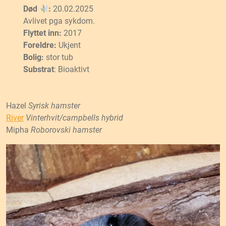
Død
:
20.02.2025
Avlivet pga sykdom.
Flyttet inn:
2017
Foreldre:
Ukjent
Bolig:
stor tub
Substrat
: Bioaktivt
Hazel
Syrisk hamster
River
Vinterhvit/campbells hybrid
Mipha
Roborovski hamster