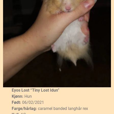
Eyos Lost “Tiny Lost Idun”
Kjønn:
Hun
Født:
06/02/2021
Farge/hårlag:
caramel banded langhår rex