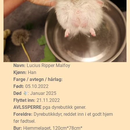
Navn:
Lucius Ripper Malfoy
Kjønn:
Han
Farge / avtegn / hårlag:
Født:
05.10.2022
Død
: Januar 2025
Flyttet inn:
21.11.2022
AVLSSPERRE
pga dyrebutikk gener.
Foreldre:
Dyrebutikkdyr, reddet inn i et godt hjem
før fødtsel.
Bur:
Hjemmelaget, 120cm*78cm*