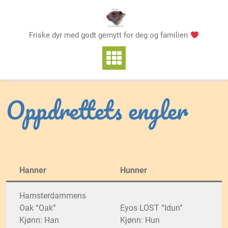
Skip
to
content
Friske dyr med godt gemytt for deg og familien
Oppdrettets engler
Hanner
Hunner
Hamsterdammens
Oak “Oak”
Eyos LOST “Idun”
Kjønn: Han
Kjønn: Hun