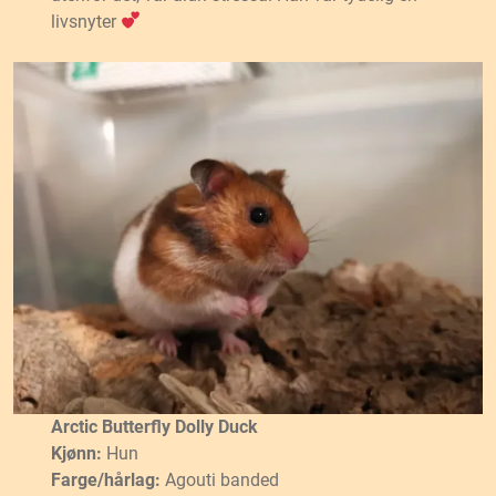
livsnyter
Arctic Butterfly Dolly Duck
Kjønn:
Hun
Farge/hårlag:
Agouti banded