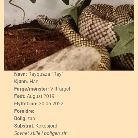
Navn:
Rayquaza “Ray”
Kjønn:
Han
Farge/mønster:
Viltfarget
Født:
August 2019
Flyttet inn:
30.06.2022
Foreldre:
Bolig:
tub
Substrat
: Kokosjord
Sovnet stille i boligen sin.