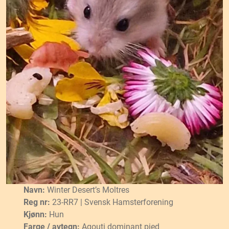
Navn:
Winter Desert’s Moltres
Reg nr:
23-RR7 | Svensk Hamsterforening
Kjønn:
Hun
Farge / avtegn:
Agouti dominant pied